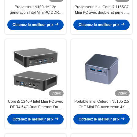
Processeur N100 de 12e
Processeur Intel Core I7 1165G7
génération Intel Mini PC DDR4
Mini PC avec double Ethernet et
32 Go avec LAN unique et HDMI
DDR4 jusqu'à 64 Go
double
Obtenez le meilleur prix
Obtenez le meilleur prix
Vidéo
Vidéo
Core i5 1240P Intel Mini PC avec
Portable Intel Celeron N5105 2.5
DDR4 64G Dual Ethernet Dual
GbE Mini PC avec écran 4K
HDMI Pour le bureau à domicile
double HD
Obtenez le meilleur prix
Obtenez le meilleur prix