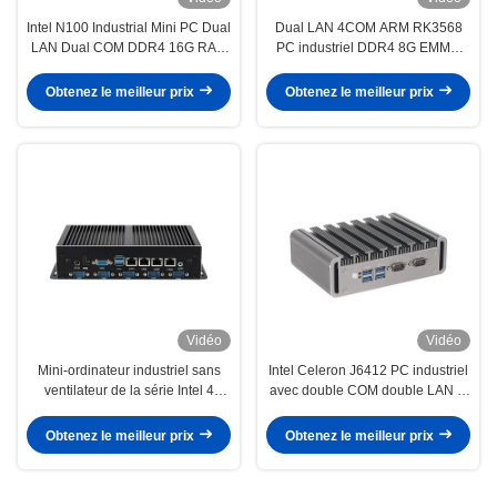
Intel N100 Industrial Mini PC Dual
Dual LAN 4COM ARM RK3568
LAN Dual COM DDR4 16G RAM
PC industriel DDR4 8G EMMC
Pour le secteur industriel
16G Android 11 Mini PC intégré
Obtenez le meilleur prix
Obtenez le meilleur prix
Vidéo
Vidéo
Mini-ordinateur industriel sans
Intel Celeron J6412 PC industriel
ventilateur de la série Intel 4
avec double COM double LAN et
Gigabit Ethernet LAN 6COM
Linux
Obtenez le meilleur prix
Obtenez le meilleur prix