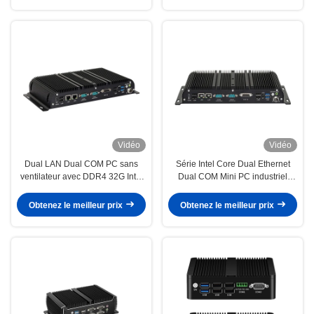
Vidéo
Vidéo
Dual LAN Dual COM PC sans
Série Intel Core Dual Ethernet
ventilateur avec DDR4 32G Intel
Dual COM Mini PC industriel
Celeron J4125 J6412 Mini PC
sans ventilateur avec DDR4 32G
Obtenez le meilleur prix
Obtenez le meilleur prix