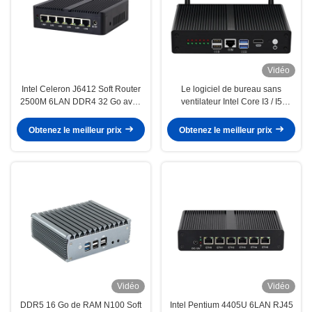
Vidéo
Intel Celeron J6412 Soft Router
Le logiciel de bureau sans
2500M 6LAN DDR4 32 Go avec
ventilateur Intel Core I3 / I5
écran HD Mini PC
Routeur 6 RJ45 LAN DDR3 8 Go
de RAM
Obtenez le meilleur prix
Obtenez le meilleur prix
Vidéo
Vidéo
DDR5 16 Go de RAM N100 Soft
Intel Pentium 4405U 6LAN RJ45