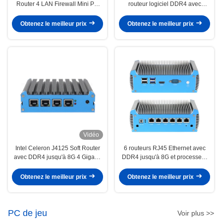
Router 4 LAN Firewall Mini PC
routeur logiciel DDR4 avec
Router avec Linux pour le bureau
double écran
à domicile
Obtenez le meilleur prix
Obtenez le meilleur prix
Vidéo
Intel Celeron J4125 Soft Router
6 routeurs RJ45 Ethernet avec
avec DDR4 jusqu'à 8G 4 Gigabit
DDR4 jusqu'à 8G et processeur
Ethernet PFsense
Intel Celeron 3865U
Obtenez le meilleur prix
Obtenez le meilleur prix
PC de jeu
Voir plus >>