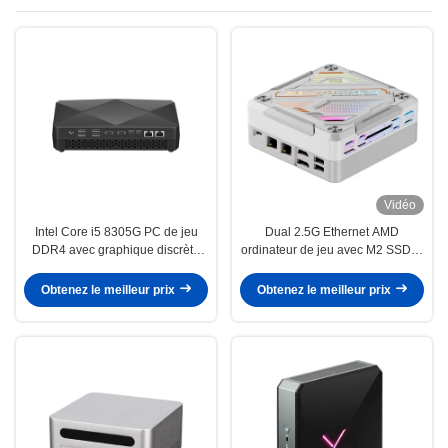
Vidéo
Intel Core i5 8305G PC de jeu
Dual 2.5G Ethernet AMD
DDR4 avec graphique discrète
ordinateur de jeu avec M2 SSD et
4G
WiFi Prend en charge l'affichage
4K HD
Obtenez le meilleur prix
Obtenez le meilleur prix