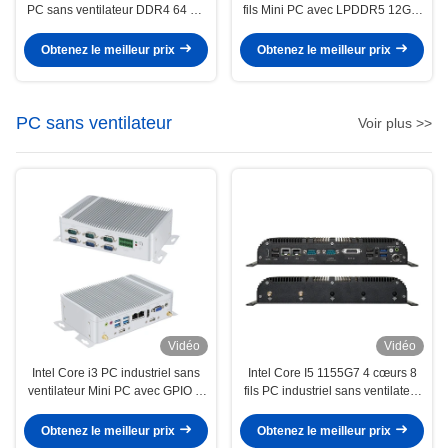
PC sans ventilateur DDR4 64 Go
fils Mini PC avec LPDDR5 12G 2
Linux pour le bureau à domicile
Ethernet et WiFi
Obtenez le meilleur prix
Obtenez le meilleur prix
PC sans ventilateur
Voir plus >>
Vidéo
Vidéo
Intel Core i3 PC industriel sans
Intel Core I5 1155G7 4 cœurs 8
ventilateur Mini PC avec GPIO et
fils PC industriel sans ventilateur
DDR4 16G 6COM
avec 6COM WiFi et GPIO
Obtenez le meilleur prix
Obtenez le meilleur prix