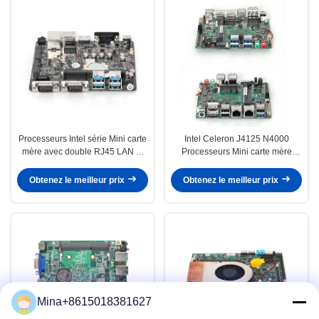
Processeurs Intel série Mini carte
Intel Celeron J4125 N4000
mère avec double RJ45 LAN et
Processeurs Mini carte mère
DDR3L jusqu'à 8G
DDR4 NANO 120 mm x 120 mm
Obtenez le meilleur prix
Obtenez le meilleur prix
Mina+8615018381627