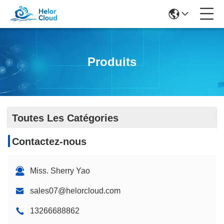
Produits
Toutes Les Catégories
Contactez-nous
Miss. Sherry Yao
sales07@helorcloud.com
13266688862