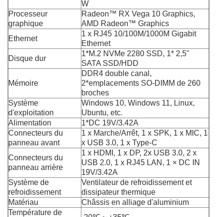
W
Processeur
Radeon™ RX Vega 10 Graphics,
graphique
AMD Radeon™ Graphics
1 x RJ45 10/100M/1000M Gigabit
Ethernet
Ethernet
1*M.2 NVMe 2280 SSD, 1* 2,5"
Disque dur
SATA SSD/HDD
DDR4 double canal,
Mémoire
2*emplacements SO-DIMM de 260
broches
Système
Windows 10, Windows 11, Linux,
d'exploitation
Ubuntu, etc.
Alimentation
1*DC 19V/3.42A
Connecteurs du
1 x Marche/Arrêt, 1 x SPK, 1 x MIC, 1
panneau avant
x USB 3.0, 1 x Type-C
1 x HDMI, 1 x DP, 2x USB 3.0, 2 x
Connecteurs du
USB 2.0, 1 x RJ45 LAN, 1 × DC IN
panneau arrière
19V/3.42A
Système de
Ventilateur de refroidissement et
refroidissement
dissipateur thermique
Matériau
Châssis en alliage d'aluminium
Température de