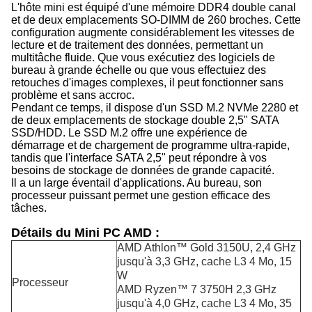
L'hôte mini est équipé d'une mémoire DDR4 double canal
et de deux emplacements SO-DIMM de 260 broches. Cette
configuration augmente considérablement les vitesses de
lecture et de traitement des données, permettant un
multitâche fluide. Que vous exécutiez des logiciels de
bureau à grande échelle ou que vous effectuiez des
retouches d'images complexes, il peut fonctionner sans
problème et sans accroc.
Pendant ce temps, il dispose d'un SSD M.2 NVMe 2280 et
de deux emplacements de stockage double 2,5" SATA
SSD/HDD. Le SSD M.2 offre une expérience de
démarrage et de chargement de programme ultra-rapide,
tandis que l'interface SATA 2,5" peut répondre à vos
besoins de stockage de données de grande capacité.
Il a un large éventail d'applications. Au bureau, son
processeur puissant permet une gestion efficace des
tâches.
Détails du Mini PC AMD :
AMD Athlon™ Gold 3150U, 2,4 GHz
jusqu'à 3,3 GHz, cache L3 4 Mo, 15
W
Processeur
AMD Ryzen™ 7 3750H 2,3 GHz
jusqu'à 4,0 GHz, cache L3 4 Mo, 35