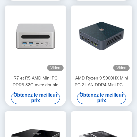
Vidéo
Vidéo
R7 et R5 AMD Mini PC
AMD Ryzen 9 5900HX Mini
DDR5 32G avec double
PC 2 LAN DDR4 Mini PC de
Ethernet 2.5G et WiFi6
jeu avec ventilateur à large
Obtenez le meilleur
Obtenez le meilleur
débit
prix
prix