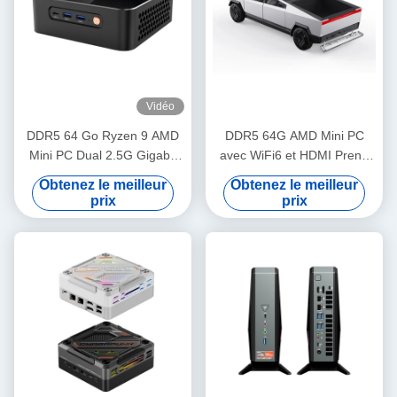
Vidéo
DDR5 64 Go Ryzen 9 AMD
DDR5 64G AMD Mini PC
Mini PC Dual 2.5G Gigabit
avec WiFi6 et HDMI Prend
LAN avec HDMI et DP pour
en charge l'affichage à trois
Obtenez le meilleur
Obtenez le meilleur
les jeux
écrans pour les jeux
prix
prix