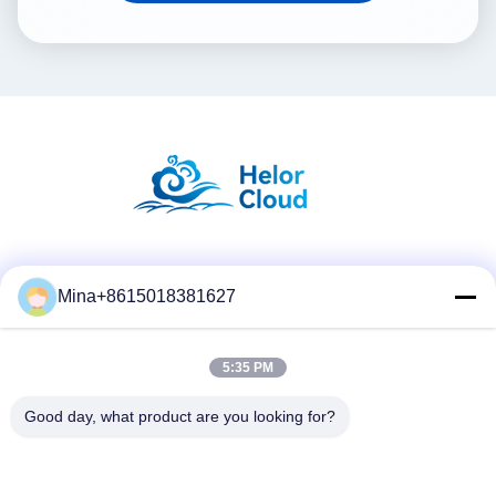
Réseaux sociaux
Mina+8615018381627
5:35 PM
Contact rapide
Télégramme
Good day, what product are you looking for?
86-132-6668-8862
E-mail