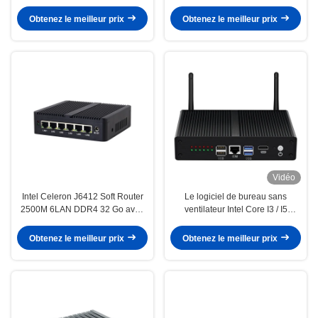
pour le bureau à domicile
de bureau avec WiFi
Obtenez le meilleur prix
Obtenez le meilleur prix
Vidéo
Intel Celeron J6412 Soft Router
Le logiciel de bureau sans
2500M 6LAN DDR4 32 Go avec
ventilateur Intel Core I3 / I5
écran HD Mini PC
Routeur 6 RJ45 LAN DDR3 8 Go
de RAM
Obtenez le meilleur prix
Obtenez le meilleur prix