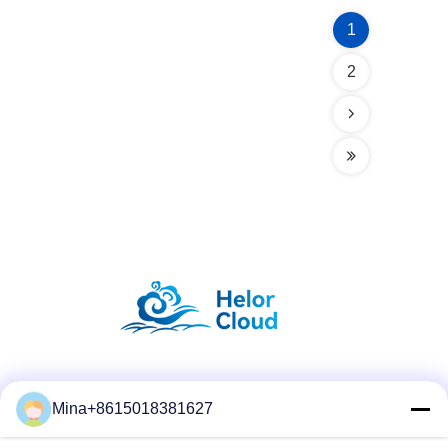
1
2
Réseaux sociaux
Mina+8615018381627