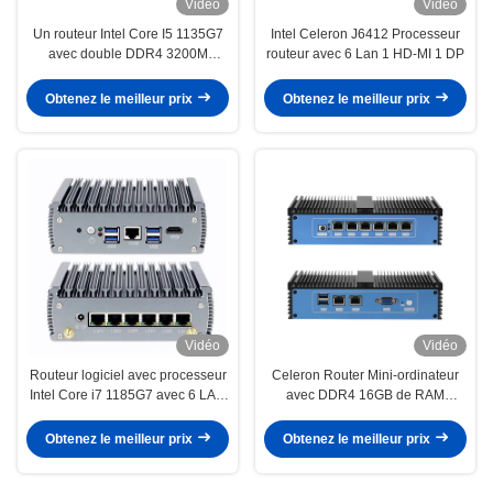
Vidéo
Vidéo
Un routeur Intel Core I5 1135G7
Intel Celeron J6412 Processeur
avec double DDR4 3200M
routeur avec 6 Lan 1 HD-MI 1 DP
jusqu'à 64G
Obtenez le meilleur prix
Obtenez le meilleur prix
Vidéo
Vidéo
Routeur logiciel avec processeur
Celeron Router Mini-ordinateur
Intel Core i7 1185G7 avec 6 LAN
avec DDR4 16GB de RAM
4 USB3.1
Méthode de refroidissement sans
ventilateur
Obtenez le meilleur prix
Obtenez le meilleur prix