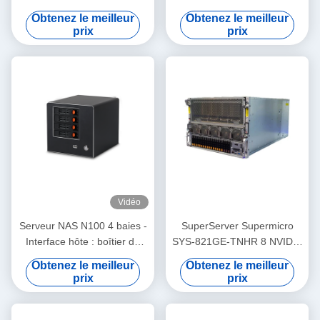
stockage en réseau (NAS)
N2940 à quatre baies et
Obtenez le meilleur
Obtenez le meilleur
réseau unique
prix
prix
Vidéo
Serveur NAS N100 4 baies -
SuperServer Supermicro
Interface hôte : boîtier de
SYS-821GE-TNHR 8 NVIDIA
stockage en réseau (NAS)
H100 GPU Serveur IA
Obtenez le meilleur
Obtenez le meilleur
refroidi par air
prix
prix