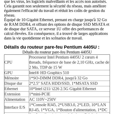
que les virus, les logiciels malveillants et les accès non autorisés.
Cela garantit non seulement la sécurité du réseau, mais améliore
également l'efficacité du travail et réduit les coûts de gestion du
réseau.
Équipé de 10 Gigabit Ethernet, prenant en charge jusqu'à 32 Go
de RAM DDR4, et offrant des options de disque SSD MSATA et
de disque dur SATA, ce serveur 1U offre des performances de
calcul élevées. En conséquence, il a trouvé de larges applications
dans la vie quotidienne et les scénarios de travail.
Détails du routeur pare-feu Pentium 4405U :
Détails du routeur pare-feu Pentium 4405U
Processeur Intel Pentium 4405U 2 cœurs 4
CPU
threads, fréquence de base de 2,10 GHz, cache de
2 Mo, TDP de 15 W
GPU
Intel® HD Graphics 510
Mémoire
1*SO-DIMM DDR4, jusqu'à 32 Go
Disque dur
2*2.5'' SATA HDD/SSD, 1*MSATA SSD
Ethernet
10*Intel i211/ i226 2.5G Gigabit Ethernet
Extension
1*mini-PCIE
Alimentation
AC 110V~250V
1*Console RJ45, 2*USB3.0, 2*LED, 10*LAN
Interface E/S
RJ-45, 1*VGA, 1*Bouton d'alimentation, 1*DC