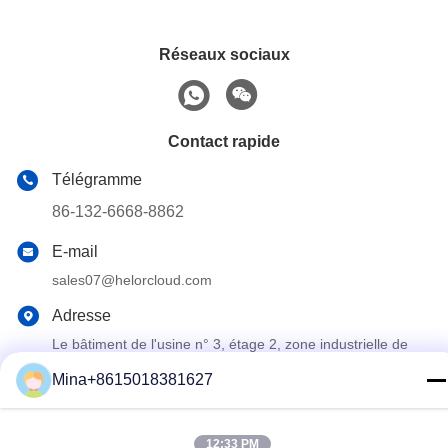
Réseaux sociaux
Contact rapide
Télégramme
86-132-6668-8862
E-mail
sales07@helorcloud.com
Adresse
Le bâtiment de l'usine n° 3, étage 2, zone industrielle de
Buxia, communauté de Liuyue, rue Henggang, Shenzhen,
Guangdong, Chine
Mina+8615018381627
Politique de confidentialité
|
Plan du site
12:33 PM