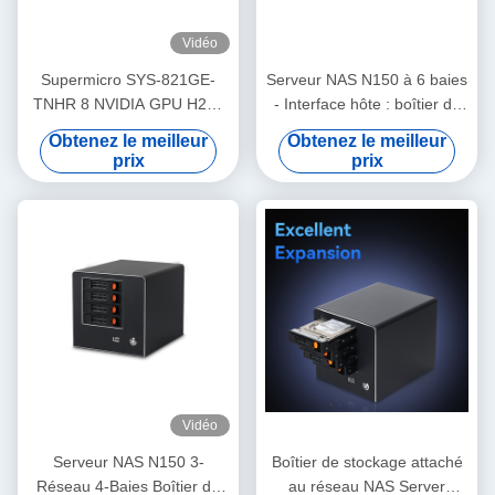
Vidéo
Supermicro SYS-821GE-
Serveur NAS N150 à 6 baies
TNHR 8 NVIDIA GPU H200
- Interface hôte : boîtier de
GPU Centre de données
stockage en réseau (NAS)
Obtenez le meilleur
Obtenez le meilleur
Serveur IA refroidi à l'air
prix
prix
Vidéo
Serveur NAS N150 3-
Boîtier de stockage attaché
Réseau 4-Baies Boîtier de
au réseau NAS Server