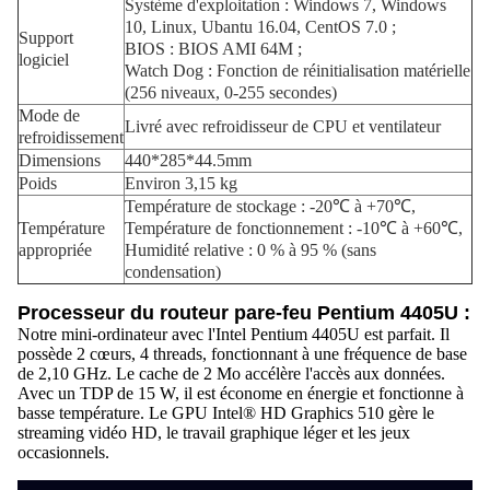
Système d'exploitation : Windows 7, Windows
10, Linux, Ubantu 16.04, CentOS 7.0 ;
Support
BIOS : BIOS AMI 64M ;
logiciel
Watch Dog : Fonction de réinitialisation matérielle
(256 niveaux, 0-255 secondes)
Mode de
Livré avec refroidisseur de CPU et ventilateur
refroidissement
Dimensions
440*285*44.5mm
Poids
Environ 3,15 kg
Température de stockage : -20℃ à +70℃,
Température
Température de fonctionnement : -10℃ à +60℃,
appropriée
Humidité relative : 0 % à 95 % (sans
condensation)
Processeur du routeur pare-feu Pentium 4405U :
Notre mini-ordinateur avec l'Intel Pentium 4405U est parfait. Il
possède 2 cœurs, 4 threads, fonctionnant à une fréquence de base
de 2,10 GHz. Le cache de 2 Mo accélère l'accès aux données.
Avec un TDP de 15 W, il est économe en énergie et fonctionne à
basse température. Le GPU Intel® HD Graphics 510 gère le
streaming vidéo HD, le travail graphique léger et les jeux
occasionnels.