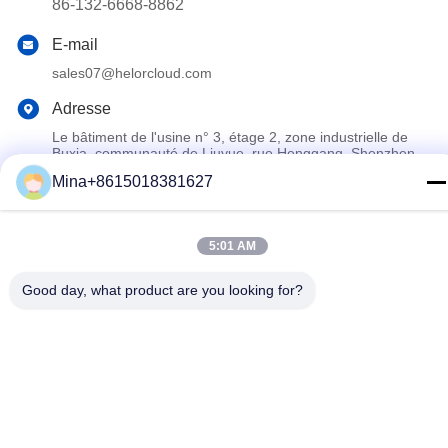
86-132-6668-8862
E-mail
sales07@helorcloud.com
Adresse
Le bâtiment de l'usine n° 3, étage 2, zone industrielle de
Buxia, communauté de Liuyue, rue Henggang, Shenzhen,
Guangdong, Chine
Mina+8615018381627
Politique de confidentialité
|
Plan du site
5:01 AM
Chine Bonne qualité Mini PC Fournisseur. © de Copyright 2024-
2026 Shenzhen Helor Cloud Computer Co., Ltd. . Toutes les
Good day, what product are you looking for?
droites Réservé.