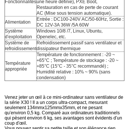
Fonctionnalités
une heure définie), PXE Boot,
Restauration en cas de perte de courant
AC (Mise sous tension automatique).
Entrée : DC100-240V AC/50-60Hz, Sortie :
Alimentation
DC 12V-3A 36W /5A 60W
Système
Windows 10/8 /7, Linux, Ubuntu,
d'exploitation
Openelec, etc.
Système de
Refroidissement passif sans ventilateur et
refroidissement
dissipateur thermique
Température de fonctionnement : -20 ~
+65°C ; Température de stockage : -20 ~
Température
+85°C (15°C - 35°C recommandé) ;
appropriée
Humidité relative : 10% ~ 90% (sans
condensation)
Venez jeter un œil à ce mini-ordinateur sans ventilateur de
la série X30 ! Il a un corps ultra-compact, mesurant
seulement 134
mm
x125
mm
x35mm, et ne pesant
qu'environ 0,5 kg. Comparé aux ordinateurs traditionnels
qui pèsent environ 6 kg, ses avantages sont évidents d'un
coup d'œil.
Vous pouvez sentir sa petite taille et son élégance rien