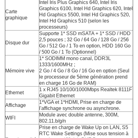
Intel Iris Plus Graphics 640, Intel Iris
Graphics 6100, Intel Hd Graphics 620, Intel
Carte
Hd Graphics 5500, Intel Hd Graphics 520,
graphique
Intel Hd Graphics 510 (selon les
processeurs)
Supporte 1* SSD mSATA + 1* SSD / HDD
2,5 pouces ; 32 Go / 64 Go / 128 Go / 256
Disque dur
Go / 512 Go / 1 To en option, HDD 160 Go
/ 500 Go / 1 To (Optionnel)
1* SODIMM mono canal, DDR3L
1333/1600MHz ;
Mémoire vive
2 Go / 4 Go / 8 Go / 16 Go en option (Seul
le processeur de 5ème génération prend
en charge 16 Go de RAM)
1 x RJ45 10/100/1000Mbps Realtek 8111F
Ethernet
Gigabit Ethernet
1*VGA et 1*HDMI, Prise en charge de
Affichage
l'affichage synchrone ou asynchrone.
Module avec double antenne, 300M,
WIFI
802.11.b/g/n
Prise en charge de Wake Up on LAN, S5
RTC Wake Settings (Mise sous tension à