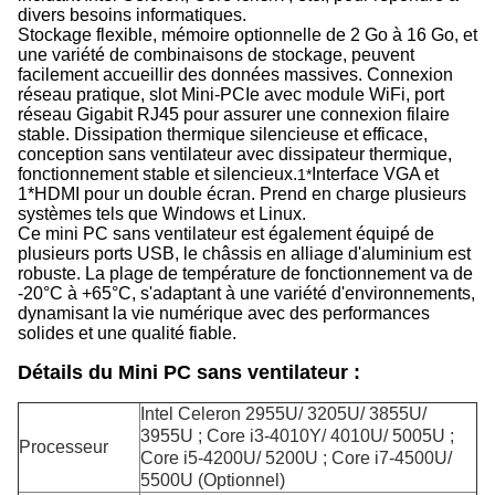
divers besoins informatiques.
Stockage flexible, mémoire optionnelle de 2 Go à 16 Go, et
une variété de combinaisons de stockage, peuvent
facilement accueillir des données massives. Connexion
réseau pratique, slot Mini-PCIe avec module WiFi, port
réseau Gigabit RJ45 pour assurer une connexion filaire
stable. Dissipation thermique silencieuse et efficace,
conception sans ventilateur avec dissipateur thermique,
fonctionnement stable et silencieux.
Interface VGA et
1*
1*HDMI pour un double écran. Prend en charge plusieurs
systèmes tels que Windows et Linux.
Ce mini PC sans ventilateur est également équipé de
plusieurs ports USB, le châssis en alliage d'aluminium est
robuste. La plage de température de fonctionnement va de
-20°C à +65°C, s'adaptant à une variété d'environnements,
dynamisant la vie numérique avec des performances
solides et une qualité fiable.
Détails du Mini PC sans ventilateur :
Intel Celeron 2955U/ 3205U/ 3855U/
3955U ; Core i3-4010Y/ 4010U/ 5005U ;
Processeur
Core i5-4200U/ 5200U ; Core i7-4500U/
5500U (Optionnel)