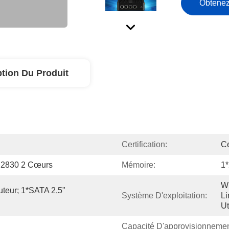
Obtenez
ption Du Produit
Certification:
Ce
 N2830 2 Cœurs
Mémoire:
1
Wi
eur; 1*SATA 2,5" 
Système D'exploitation:
Li
Ut
Capacité D'approvisionnemen