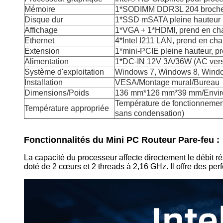
Mémoire
1*SODIMM DDR3L 204 broches
Disque dur
1*SSD mSATA pleine hauteur ;
Affichage
1*VGA + 1*HDMI, prend en cha
Ethernet
4*Intel I211 LAN, prend en cha
Extension
1*mini-PCIE pleine hauteur, 
Alimentation
1*DC-IN 12V 3A/36W (AC ver
Système d'exploitation
Windows 7, Windows 8, Window
Installation
VESA/Montage mural/Bureau
Dimensions/Poids
136 mm*126 mm*39 mm/Enviro
Température de fonctionnement
Température appropriée
sans condensation)
Fonctionnalités du Mini PC Routeur Pare-feu :
La capacité du processeur affecte directement le débit r
doté de 2 cœurs et 2 threads à 2,16 GHz. Il offre des per