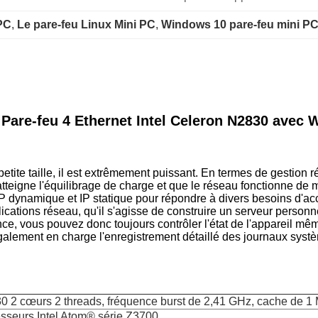
 PC
, 
Le pare-feu Linux Mini PC
, 
Windows 10 pare-feu mini P
Pare-feu 4 Ethernet Intel Celeron N2830 avec
etite taille, il est extrêmement puissant. En termes de gestion r
teigne l'équilibrage de charge et que le réseau fonctionne de ma
 dynamique et IP statique pour répondre à divers besoins d'ac
lications réseau, qu'il s'agisse de construire un serveur personne
ce, vous pouvez donc toujours contrôler l'état de l'appareil même
également en charge l'enregistrement détaillé des journaux systè
0 2 cœurs 2 threads, fréquence burst de 2,41 GHz, cache de 1
sseurs Intel Atom® série Z3700