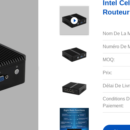
Intel Ce
Routeur
Nom De La M
Numéro De M
MOQ:
Prix:
Délai De Livr
Conditions D
Paiement: