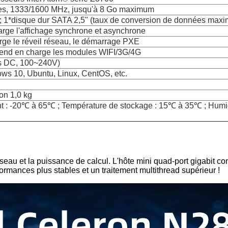
, 1333/1600 MHz, jusqu'à 8 Go maximum
 1*disque dur SATA 2,5" (taux de conversion de données ma
rge l'affichage synchrone et asynchrone
rge le réveil réseau, le démarrage PXE
prend en charge les modules WIFI/3G/4G
s DC, 100~240V)
s 10, Ubuntu, Linux, CentOS, etc.
n 1,0 kg
 : -20℃ à 65℃ ; Température de stockage : 15℃ à 35℃ ; Humidité
éseau et la puissance de calcul. L'hôte mini quad-port gigabit c
formances plus stables et un traitement multithread supérieur !