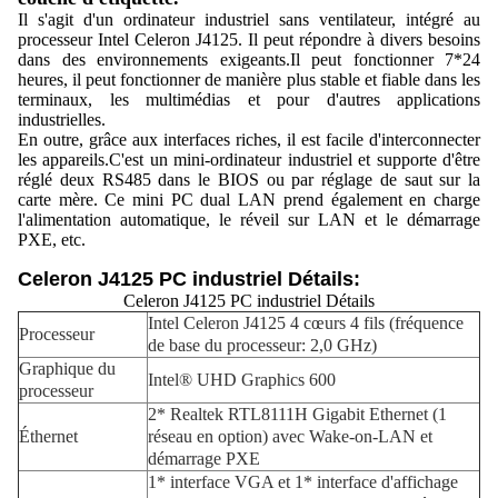
Il s'agit d'un ordinateur industriel sans ventilateur, intégré au
processeur Intel Celeron J4125. Il peut répondre à divers besoins
dans des environnements exigeants.Il peut fonctionner 7*24
heures, il peut fonctionner de manière plus stable et fiable dans les
terminaux, les multimédias et pour d'autres applications
industrielles.
En outre, grâce aux interfaces riches, il est facile d'interconnecter
les appareils.C'est un mini-ordinateur industriel et supporte d'être
réglé deux RS485 dans le BIOS ou par réglage de saut sur la
carte mère. Ce mini PC dual LAN prend également en charge
l'alimentation automatique, le réveil sur LAN et le démarrage
PXE, etc.
Celeron J4125 PC industriel Détails:
Celeron J4125 PC industriel Détails
Intel Celeron J4125 4 cœurs 4 fils (fréquence
Processeur
de base du processeur: 2,0 GHz)
Graphique du
Intel® UHD Graphics 600
processeur
2* Realtek RTL8111H Gigabit Ethernet (1
Éthernet
réseau en option) avec Wake-on-LAN et
démarrage PXE
1* interface VGA et 1* interface d'affichage