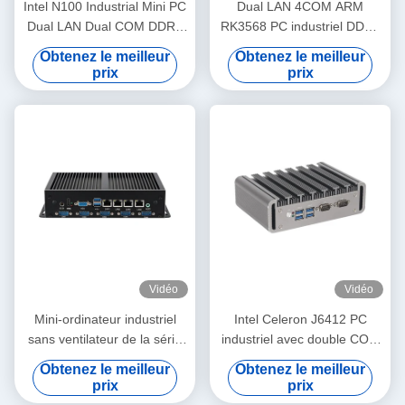
Intel N100 Industrial Mini PC
Dual LAN 4COM ARM
Dual LAN Dual COM DDR4
RK3568 PC industriel DDR4
16G RAM Pour le secteur
8G EMMC 16G Android 11
Obtenez le meilleur
Obtenez le meilleur
industriel
Mini PC intégré
prix
prix
Vidéo
Vidéo
Mini-ordinateur industriel
Intel Celeron J6412 PC
sans ventilateur de la série
industriel avec double COM
Intel 4 Gigabit Ethernet LAN
double LAN et Linux
Obtenez le meilleur
Obtenez le meilleur
6COM
prix
prix