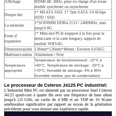
Affichage
HDMI 4K 30Hz, prise en charge d'un écran
double synchrone ou asynchrone
1* MSATA SSD, 1* 7pin SATA 3.0 6Gbps
Disque dur
HDD / SSD
1*SODIMM DDR4 2133 / 2400MHz, max
La mémoire
jusqu'à 8G
1* Mini-slot PCIe (support à la fois pour la
Fente d'
demi-carte et la carte longue), support de
expansion
module WIFI/4G
Dimension/poids
136mm*126mm*40mm / Environ 0,65KG
Matériau/couleur
Aluminium / Noir
Température de fonctionnement: -10°C à
Température
+60°C, Température de stockage: -20°C à
appropriée
+70°C, Humidité de stockage: 5% à 95%
(humidité relative, pas de condensation)
Le processeur de Celeron J4125 PC industriel:
L'Industrial Mini PC est alimenté par un processeur Intel Celeron
J4125 quad-core à quatre fils avec une fréquence de base allant
jusqu'à 2,0 GHz, un cache de 4 MB et un TDP de 10 W,une
amélioration significative par rapport au noyau de la génération
précédente pour vous donner une expérience rapide.