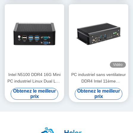
Vidéo
Intel N5100 DDR4 16G Mini
PC industriel sans ventilateur
PC industriel Linux Dual LAN
DDR4 Intel 11ème
4COM Pour l'affichage
génération Core i7 10870H
Obtenez le meilleur
Obtenez le meilleur
numérique KIOSK
Mini PC avec GPIO Dual
prix
prix
LAN 6COM