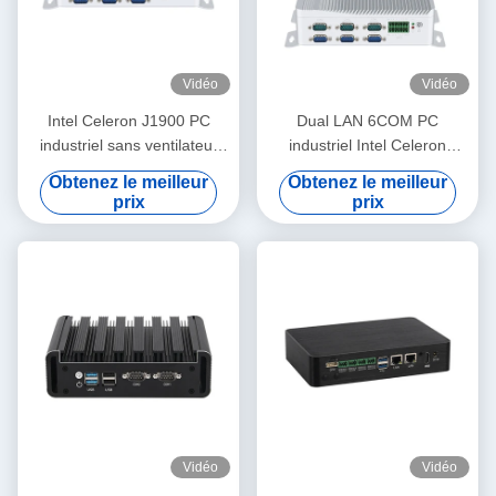
Vidéo
Vidéo
Intel Celeron J1900 PC
Dual LAN 6COM PC
industriel sans ventilateur
industriel Intel Celeron
avec double COM GPIO et
J1900 Processeur et
Obtenez le meilleur
Obtenez le meilleur
DDR3L 8G
processeurs de la série Core
prix
prix
Vidéo
Vidéo