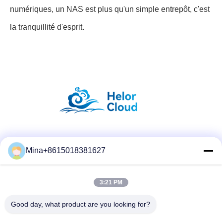
numériques, un NAS est plus qu'un simple entrepôt, c'est
la tranquillité d'esprit.
Réseaux sociaux
Mina+8615018381627
3:21 PM
Contact rapide
Télégramme
Good day, what product are you looking for?
86-132-6668-8862